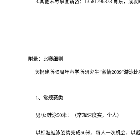
3.其他未尽事宜请咨：13581796378 肖东，或
声学所游泳协会
2009年0
附录：比赛细则
庆祝建所45周年声学所研究生“激情2009”游泳比
1、常规赛类
男/女蛙泳50米：（常规速度赛，个人）
以标准蛙泳姿势完成50米，每人一次机会，以裁