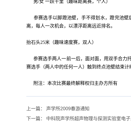
男/女 一跃千里（趣味距离赛，个人）
参赛选手以脚蹬池壁，手不得划水，蹬完池壁后
离，每人一次机会，以漂浮距离远近排名。
抬石头25米（趣味速度赛，双人）
参赛选手两人一前一后，面对面，用双手合力托
赛选手（两人中的任何一人）触到终点池壁结束计
附注：本次比赛最终解释权归主办方所有
上一篇：
声学所2009春游通知
下一篇：
中科院声学所超声物理与探测实验室电子