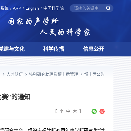
A系统
ARP
English
中国科学院
党建与文化
科学传播
信息公开
页
人才队伍
特别研究助理及博士后管理
博士后公告
比赛”的通知
【
小
中
大
】
携手研究生会，组织
庆祝建所45周年声学所研究生“激