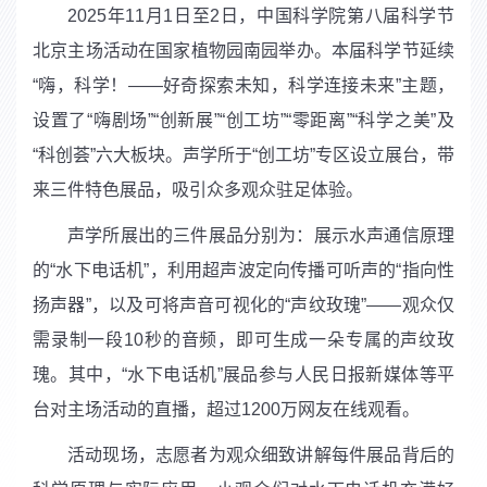
2025
年
11
月
1
日至
2
日，中国科学院第八届科学节
北京主场活动在国家植物园南园举办。本届科学节延续
“嗨，科学！——好奇探索未知，科学连接未来”主题，
设置了“嗨剧场”“创新展”“创工坊”“零距离”“科学之美”及
“科创荟”六大板块。声学所于“创工坊”专区设立展台，带
来三件特色展品，吸引众多观众驻足体验。
声学所展出的三件展品分别为：展示水声通信原理
的“水下电话机”，利用超声波定向传播可听声的“指向性
扬声器”，以及可将声音可视化的“声纹玫瑰”——观众仅
需录制一段
10
秒的音频，即可生成一朵专属的声纹玫
瑰。其中，“水下电话机”展品参与人民日报新媒体等平
台对主场活动的直播，超过
1200
万网友在线观看。
活动现场，志愿者为观众细致讲解每件展品背后的