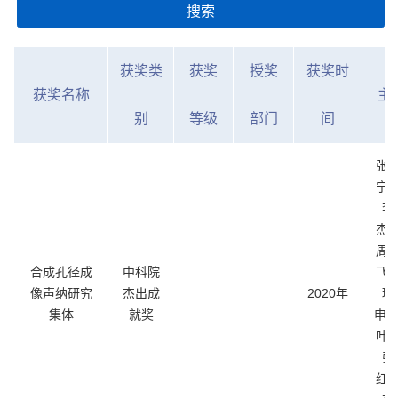
搜索
获奖类
获奖
授奖
获奖时
获奖名称
主
别
等级
部门
间
张
宁
李
杰
周
合成孔径成
中科院
飞
像声纳研究
杰出成
2020年
琳
集体
就奖
申、
叶
张
红