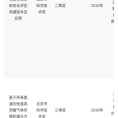
唐
和安全评定
科学技
二等奖
2018年
郭奇
关键技术及
术奖
晋
应用
高东
王
基于声表面
潘
波的快速高
北京市
张
灵敏气体传
科学技
三等奖
2018年
刘久
感机理与方
术奖