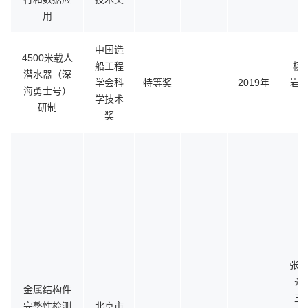
用
中国造
4500米载人
船工程
杨
潜水器（深
学会科
特等奖
2019年
岩波
海勇士号）
学技术
研制
奖
张碧
齐
金属结构件
王
完整性检测
北京市