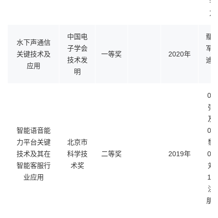
李
力
中国电
鄢
水下声通信
子学会
军
关键技术及
一等奖
2020年
技术发
迪
应用
明
01
张
及
智能语音能
05
力平台关键
北京市
黎
技术及其在
科学技
二等奖
2019年
08
智能客服行
术奖
刘
业应用
11
洪
朋 