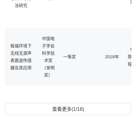
刘
法研究
中国电
极端环境下
子学会
李
无线无源声
科学技
一等奖
2018年
陈海
表面波传感
术奖
程利
器及其应用
（发明
奖）
查看更多(1/16)