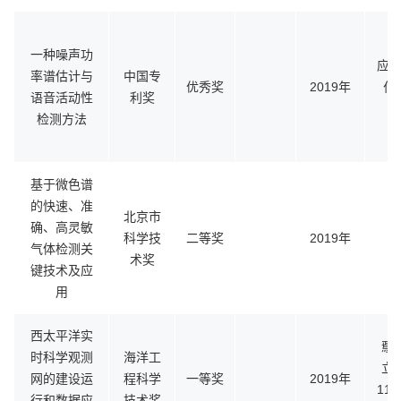
一种噪声功
应冬
率谱估计与
中国专
优秀奖
2019年
付
语音活动性
利奖
检测方法
基于微色谱
的快速、准
北京市
确、高灵敏
科学技
二等奖
2019年
气体检测关
术奖
键技术及应
用
西太平洋实
鄢
时科学观测
海洋工
立
网的建设运
程科学
一等奖
2019年
11
行和数据应
技术奖