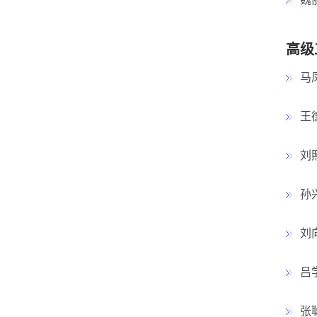
高级
马
王
刘
孙
刘
吕
张