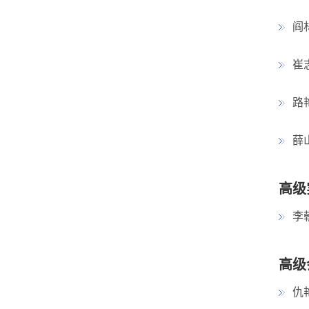
阎
崔
路
薛
高级
李
高级
仇