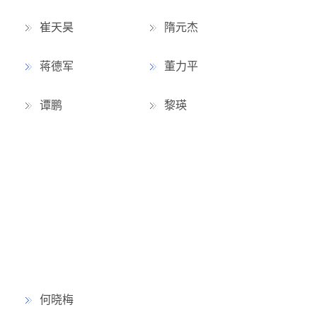
崔天昊
隋元杰
蒋德军
董力平
谭鹏
黎瑛
何晓梅