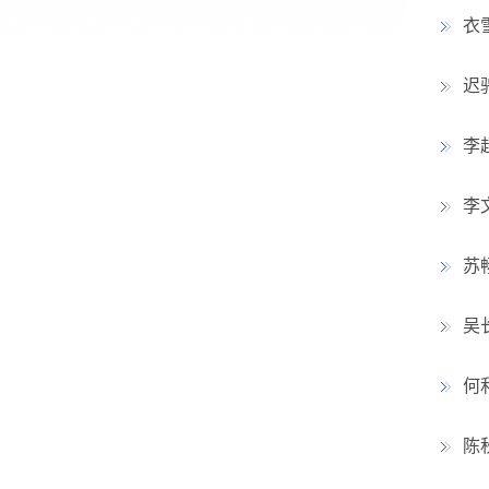
衣
迟
李
李
苏
吴
何
陈