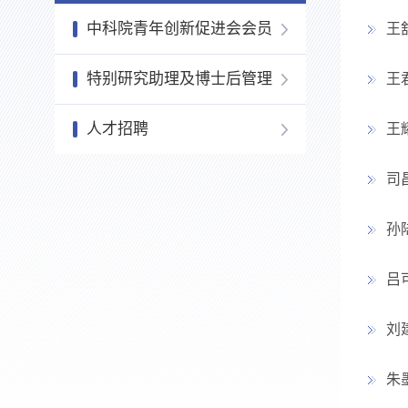
中科院青年创新促进会会员
王
特别研究助理及博士后管理
王
人才招聘
王
司
孙
吕
刘
朱