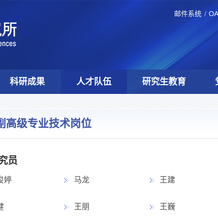
邮件系统
O
科研成果
人才队伍
研究生教育
副高级专业技术岗位
究员
俊婷
马龙
王建
健
王朋
王巍