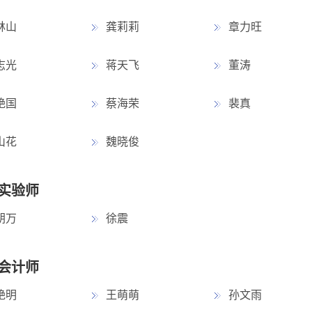
林山
龚莉莉
章力旺
志光
蒋天飞
董涛
艳国
蔡海荣
裴真
山花
魏晓俊
实验师
朝万
徐震
会计师
艳明
王萌萌
孙文雨