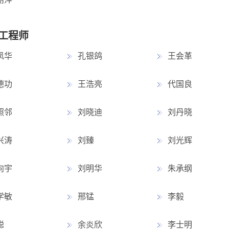
工程师
凤华
孔银鸽
王会革
德功
王浩亮
代国良
照邻
刘晓迪
刘丹晓
兴涛
刘臻
刘光辉
向宇
刘明华
朱承纲
学敏
邢锰
李毅
聪
余炎欣
李士明