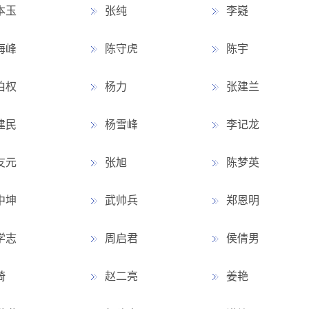
本玉
张纯
李嶷
海峰
陈守虎
陈宇
伯权
杨力
张建兰
建民
杨雪峰
李记龙
友元
张旭
陈梦英
中坤
武帅兵
郑恩明
学志
周启君
侯倩男
琦
赵二亮
姜艳