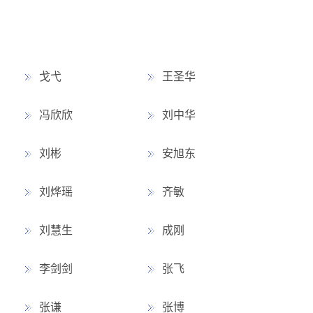
戈弋
王圣华
冯欣欣
刘中华
刘彬
安旭东
刘烨瑶
齐敏
刘慧生
成刚
李剑剑
张飞
张谦
张博