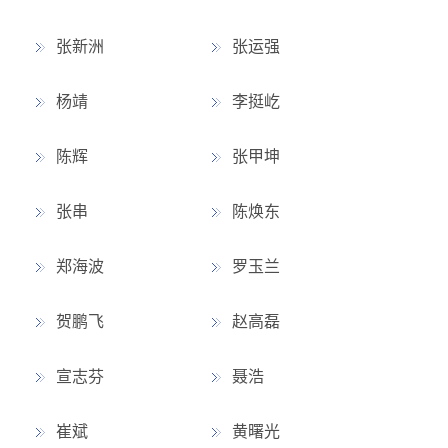
张新洲
张运强
杨靖
李挺屹
陈辉
张甲坤
张串
陈焕东
郑海波
罗玉兰
贺鹏飞
赵高磊
宣志芬
聂浩
崔斌
黄曙光