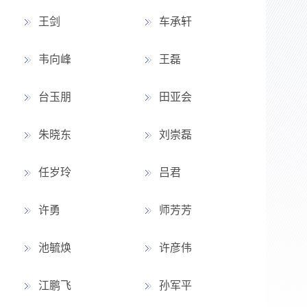
王剑
车承轩
韦向峰
王磊
台玉朋
田亚会
朱晓东
刘崇磊
任岁玲
吕君
许勇
师芳芳
池毓焕
许彦伟
江鹏飞
孙军平