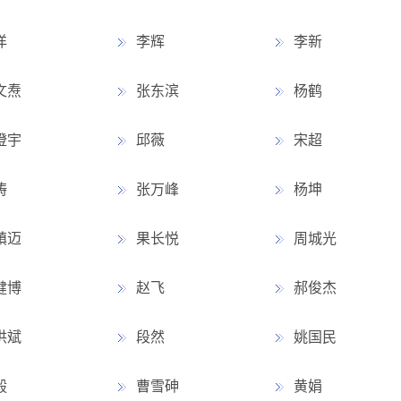
洋
李辉
李新
文焘
张东滨
杨鹤
澄宇
邱薇
宋超
涛
张万峰
杨坤
镇迈
果长悦
周城光
健博
赵飞
郝俊杰
洪斌
段然
姚国民
毅
曹雪砷
黄娟