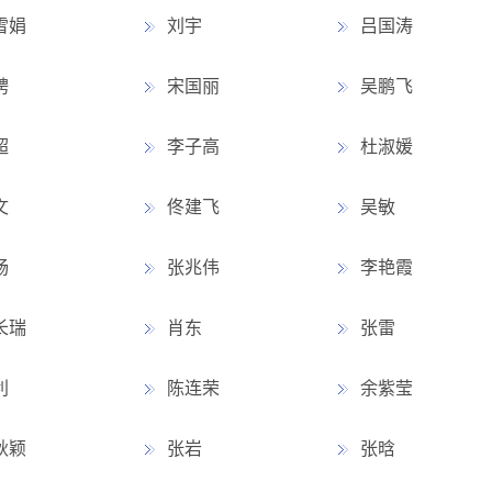
雪娟
刘宇
吕国涛
骋
宋国丽
吴鹏飞
超
李子高
杜淑媛
文
佟建飞
吴敏
畅
张兆伟
李艳霞
长瑞
肖东
张雷
利
陈连荣
余紫莹
秋颖
张岩
张晗