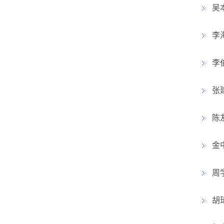
吴
李
李
张
陈
金
周
胡