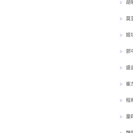
胡
莫
姬
郭
盛
崔
程
童
魏