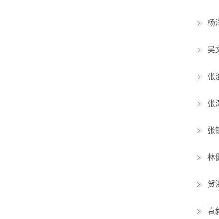
杨
吴
张
张
张
林
贺
袁