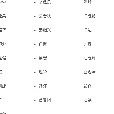
琳琳
胡建良
洪峰
亚枭
桑晋秋
徐晓艳
培锋
秦继兴
徐达
中源
徐健
郭霖
益强
梁宏
宿晓静
杰
理华
普湛清
利娜
韩洋
彭锋
晖
管鲁阳
潘梁
丽萍