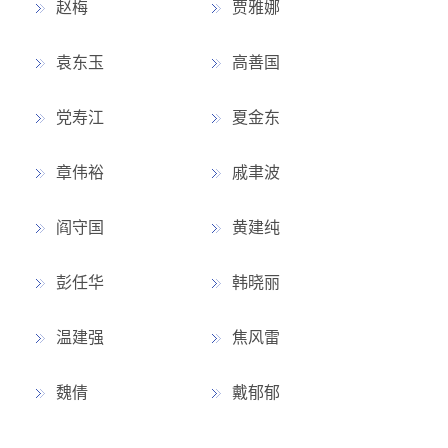
赵梅
贾雅娜
袁东玉
高善国
党寿江
夏金东
章伟裕
戚聿波
阎守国
黄建纯
彭任华
韩晓丽
温建强
焦风雷
魏倩
戴郁郁