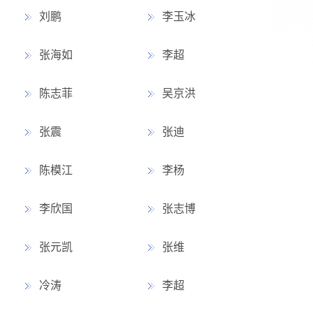
刘鹏
李玉冰
张海如
李超
陈志菲
吴京洪
张震
张迪
陈模江
李杨
李欣国
张志博
张元凯
张维
冷涛
李超