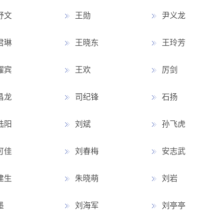
舒文
王勋
尹义龙
君琳
王晓东
王玲芳
耀宾
王欢
厉剑
昌龙
司纪锋
石扬
陆阳
刘斌
孙飞虎
可佳
刘春梅
安志武
建生
朱晓萌
刘岩
墨
刘海军
刘亭亭