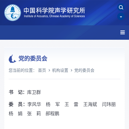
党的委员会
您当前的位置：
首页
机构设置
党的委员会
书 记：
库卫群
委
员：
李风华 杨 军 王 雷 王海斌 闫玮丽
杨 娟 张 莉 郝程鹏