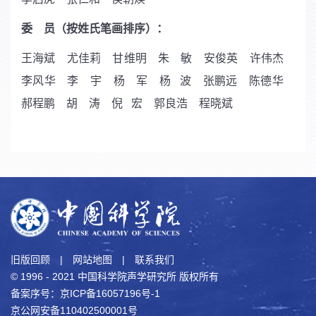
委 员（按姓氏笔画排序）：
王海斌 尤佳莉
甘维明
朱 敏
安俊英
许伟杰
李风华
李 宇 杨 军 杨 波 张鹏远
陈德华
郝程鹏
胡 涛
倪 宏
郭良浩 程晓斌
旧版回顾
|
网站地图
|
联系我们
© 1996 - 2021 中国科学院声学研究所 版权所有
备案序号：京ICP备16057196号-1
京公网安备110402500001号