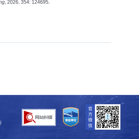
ng
, 2026, 354: 124695.
官
方
微
所
信