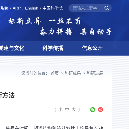
A系统
ARP
English
中国科学院
党建与文化
科学传播
信息公开
您当前的位置：
首页
科研成果
科研进展
新方法
【
小
中
大
】
性，信号在时间、频谱结构和统计特性上均呈复杂动