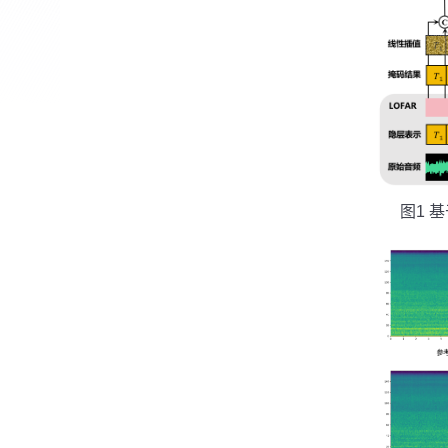
图
1
基