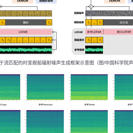
于流匹配的时变舰船辐射噪声生成框架示意图（图
/
中国科学院