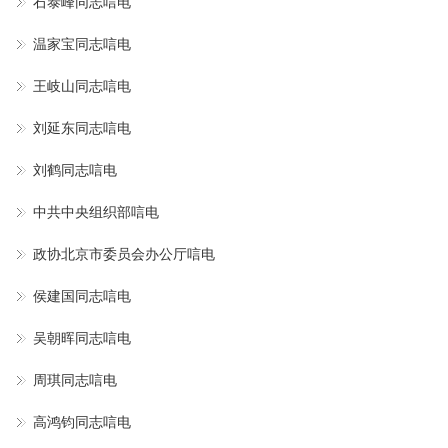
石泰峰同志唁电
温家宝同志唁电
王岐山同志唁电
刘延东同志唁电
刘鹤同志唁电
中共中央组织部唁电
政协北京市委员会办公厅唁电
侯建国同志唁电
吴朝晖同志唁电
周琪同志唁电
高鸿钧同志唁电