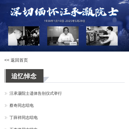
<< 返回首页
追忆悼念
汪承灏院士遗体告别仪式举行
蔡奇同志唁电
丁薛祥同志唁电