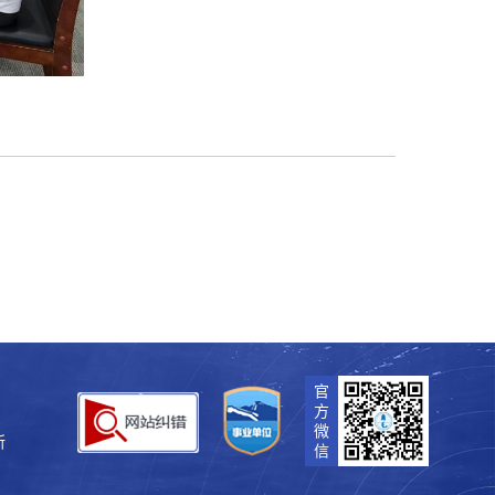
官
方
微
所
信