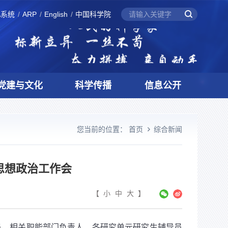
A系统
ARP
English
中国科学院
党建与文化
科学传播
信息公开
您当前的位置：
首页
综合新闻
思想政治工作会
【
小
中
大
】
员，相关职能部门负责人，各研究单元研究生辅导员