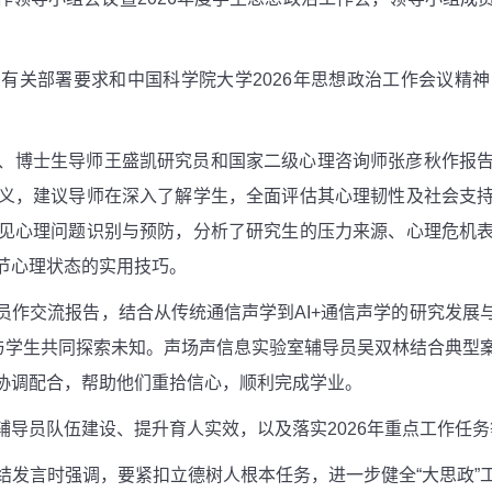
的有关部署要求和中国科学院大学
2026
年思想政治工作会议精神
、博士生导师王盛凯研究员和国家二级心理咨询师张彦秋作报
义，建议导师在深入了解学生，全面评估其心理韧性及社会支
见心理问题识别与预防，分析了研究生的压力来源、心理危机
节心理状态的实用技巧。
员作交流报告，结合从传统通信声学到
AI+
通信声学的研究发展
，与学生共同探索未知。声场声信息实验室辅导员吴双林结合典型
协调配合，帮助他们重拾信心，顺利完成学业。
辅导员队伍建设、提升育人实效，以及落实
2026
年重点工作任务
结发言时强调，要紧扣立德树人根本任务，进一步健全“大思政”