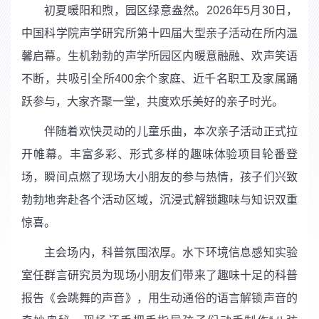
初夏暖阳和煦，园区绿意盎然。
2026
年
5
月
30
日，
中国科学院声学研究所第十四届大型亲子活动在所内温
馨启幕。生机勃勃的声学所园区内暖意融融、欢声笑语
不断，共吸引全所
400
余个家庭、近千名职工及家属踊
跃参与，大家齐聚一堂，共度欢乐美好的亲子时光。
伴随着欢快灵动的儿童乐曲，本次亲子活动正式拉
开帷幕。丰富多彩、形式多样的趣味体验项目轮番登
场，瞬间点燃了现场大小朋友的参与热情，孩子们兴致
勃勃地奔赴各个活动区域，沉浸式解锁趣味与知识双重
惊喜。
主会场内，科普氛围浓厚。水下环境信息感知实验
室任群言研究员为现场小朋友们带来了趣味十足的科普
报告《会跳舞的声音》，用生动通俗的语言解锁声音的