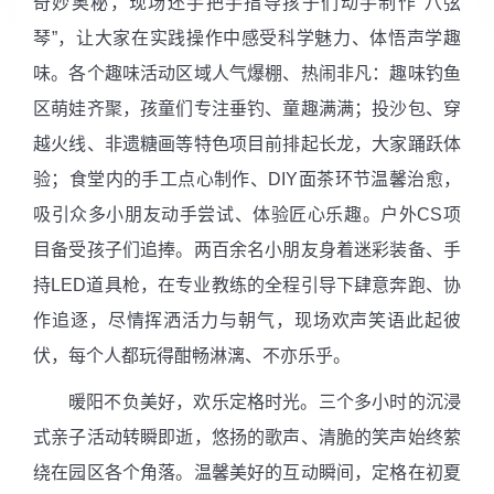
奇妙奥秘，现场还手把手指导孩子们动手制作“八弦
琴”，让大家在实践操作中感受科学魅力、体悟声学趣
味。各个趣味活动区域人气爆棚、热闹非凡：趣味钓鱼
区萌娃齐聚，孩童们专注垂钓、童趣满满；投沙包、穿
越火线、非遗糖画等特色项目前排起长龙，大家踊跃体
验；食堂内的手工点心制作、
DIY
面茶环节温馨治愈，
吸引众多小朋友动手尝试、体验匠心乐趣。户外
CS
项
目备受孩子们追捧。两百余名小朋友身着迷彩装备、手
持
LED
道具枪，在专业教练的全程引导下肆意奔跑、协
作追逐，尽情挥洒活力与朝气，现场欢声笑语此起彼
伏，每个人都玩得酣畅淋漓、不亦乐乎。
暖阳不负美好，欢乐定格时光。三个多小时的沉浸
式亲子活动转瞬即逝，悠扬的歌声、清脆的笑声始终萦
绕在园区各个角落。温馨美好的互动瞬间，定格在初夏