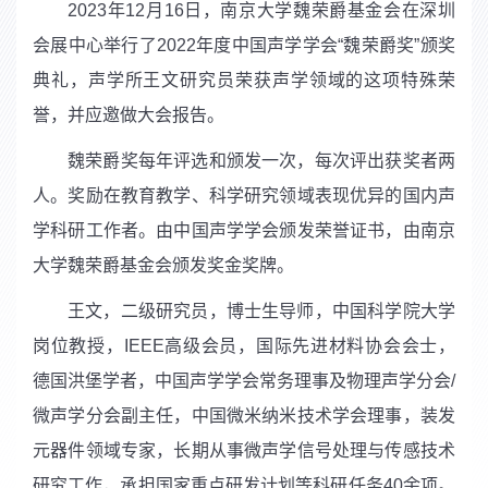
2023
年
12
月
16
日，南京大学魏荣爵基金会
在深圳
会展中心举行了2022
年度中国声学学会“魏荣爵奖”颁奖
典礼
，声学所王文研究员荣获声学领域的这项特殊荣
誉，并应邀做大会报告。
魏荣爵奖每年评选和颁发一次，每次评出获奖者两
人。奖励在教育教学、科学研究领域表现优异的国内声
学科研工作者。由中国声学学会颁发荣誉证书，由南京
大学魏荣爵基金会颁发奖金奖牌。
王文，二级研究员，博士生导师，中国科学院大学
岗位教授，
IEEE
高级会员，国际先进材料协会会士，
德国洪堡学者，中国声学学会常务理事及物理声学分会
/
微声学分会副主任，中国微米纳米技术学会理事，装发
元器件领域专家，
长期从事微声学信号处理与传感技术
研究工作，承担国家重点研发计划等科研任务40
余项。