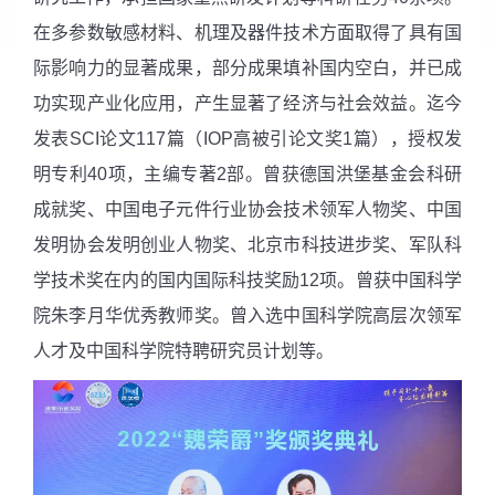
在多参数敏感材料、机理及器件技术方面取得了具有国
际影响力的显著成果，部分成果填补国内空白，并已成
功实现产业化应用，产生显著了经济与社会效益。迄今
发表
SCI
论文
117
篇（
IOP
高被引论文奖
1
篇），授权发
明专利
40
项，主编专著
2
部。曾获德国洪堡基金会科研
成就奖、中国电子元件行业协会技术领军人物奖、中国
发明协会发明创业人物奖、北京市科技进步奖、军队科
学技术奖在内的国内国际科技奖励
12
项。曾获中国科学
院朱李月华优秀教师奖。曾入选
中国科学院
高层次领军
人才及
中国科学院
特聘研究员计划等。