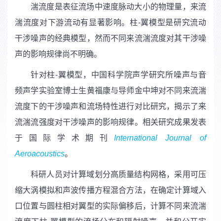
湍流度是表征流场中速度脉动大小的物理量，来流
湍流度对下游流动有显著影响。柱
-
翼模型是研究流动
干涉噪声的经典模型，然而不同来流湍流度对其干涉噪
声的影响规律尚不明确。
针对柱
-
翼模型，中国科学院声学研究所噪声与音
频声学实验室博士生黄福康与导师金中坤对不同来流湍
流度下的干涉噪声和流场特性进行对比研究，揭示了来
流湍流强度对干涉噪声的影响规律。相关研究成果发表
于国际学术期刊
International Journal of
Aeroacoustics
。
科研人员对计算域划分高质量结构网格，采用可压
缩大涡模拟和声波传播方程混合方法，在确定计算域入
口位置与圆柱相对翼型的实际偏移后，计算不同来流湍