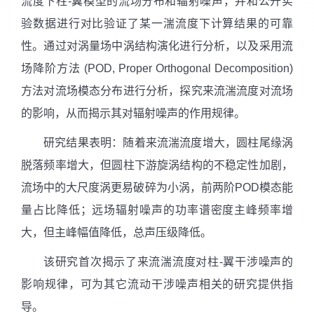
流度下柱
-
翼模型的流场分布和辐射噪声，并和公开实
验数据进行对比验证了某一湍流度下计算结果的可靠
性。通过对涡量场中涡结构演化进行分析，以及采用流
场降阶方法
(POD, Proper Orthogonal Decomposition)
方法对流场模态分布进行分析，探究来流湍流度对流场
的影响，从而揭示其对辐射噪声的作用规律。
研究结果表明：随着来流湍流度增大，圆柱尾缘涡
脱落频率增大，但圆柱下游旋涡结构的不稳定性加剧，
流场中的大尺度涡更易破碎为小涡，前两阶
POD
模态能
量占比降低；远场辐射噪声的功率谱密度主峰频率增
大，但主峰幅值降低，总声压级降低。
该研究首次揭示了来流湍流度对柱
-
翼干涉噪声的
影响规律，可为其它流动干涉噪声相关的研究提供指
导。