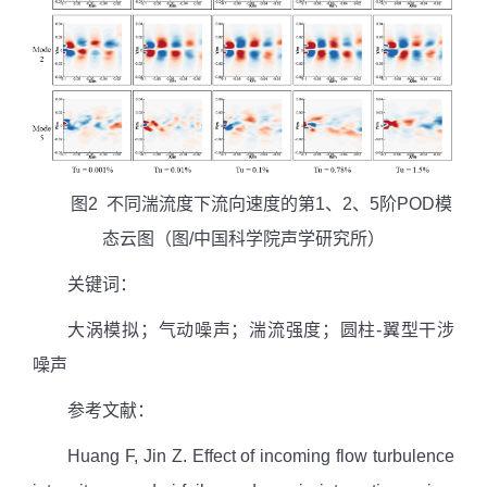
图
2
不同湍流度下流向速度的第
1
、
2
、
5
阶
POD
模
态云图
（图
/
中国科学院声学研究所）
关键词：
大涡模拟；气动噪声；湍流强度；圆柱
-
翼型干涉
噪声
参考文献：
Huang F, Jin Z. Effect of incoming flow turbulence