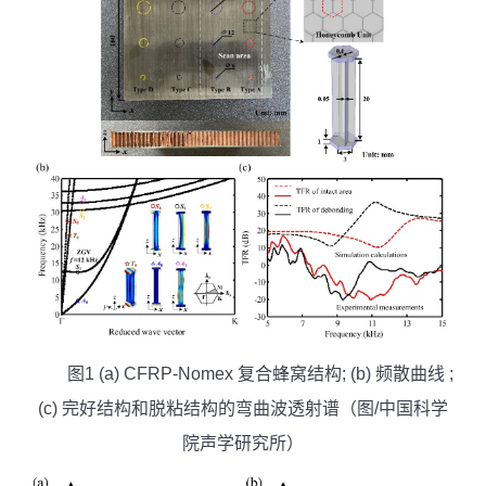
图
1 (a) CFRP-Nomex
复合蜂窝结构
; (b)
频散曲线
;
(c)
完好结构和脱粘结构的弯曲波透射谱
（图
/
中国科学
院声学研究所）