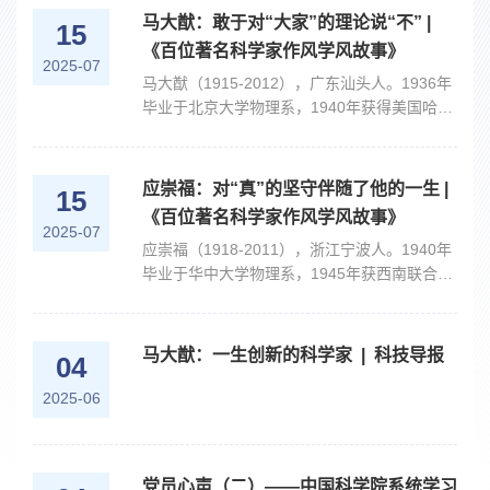
部委员（院士），中国国防水声事业奠基人。
马大猷：敢于对“大家”的理论说“不” |
15
组织募捐，支援中国人民志愿军1950年，...
《百位著名科学家作风学风故事》
2025-07
马大猷（1915-2012），广东汕头人。1936年
毕业于北京大学物理系，1940年获得美国哈佛
大学哲学博士学位。曾任中国科学院声学研究
所研究员、副所长。声学家、物理学家和教育
家，中国科学院学部委员（院士），中国现代
应崇福：对“真”的坚守伴随了他的一生 |
15
声学的重要开创者和奠基人之一。开创哈...
《百位著名科学家作风学风故事》
2025-07
应崇福（1918-2011），浙江宁波人。1940年
毕业于华中大学物理系，1945年获西南联合大
学清华研究生院硕士学位，1951年获美国布朗
大学物理学博士学位。曾任中国科学院声学研
究所研究员、副所长。物理学家、超声学家，
马大猷：一生创新的科学家 | 科技导报
04
中国科学院院士，中国超声学研究的奠基人...
2025-06
党员心声（二）——中国科学院系统学习