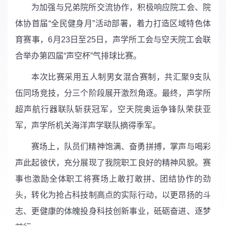
为加强与兄弟院所交流协作，积极响应院工会、院
体协首届“全民健身月”活动部署，着力打造区域特色体
育赛事，
6
月
23
日至
25
日，声学所工会与空天院工会联
合举办第四届“声空杯”气排球比赛。
本次比赛采用五人制男女混合赛制，共汇聚
9
支队
伍同场竞技，分三个阶段展开激烈角逐。最终，声学所
超声航行器联队斩获冠军，空天院奥运争锋队荣获亚
军，声学所机关海洋声学联队摘得季军。
赛场上，队员们精神饱满、奋勇拼搏，掌声与喝彩
声此起彼伏，充分展现了我院职工良好的精神风貌。赛
事也激励全体职工将赛场上敢打敢拼、团结协作的劲
头，转化为抢占科技制高点的实际行动，以更昂扬的斗
志、更健康的体魄投身科技创新事业，砥砺奋进、逐梦