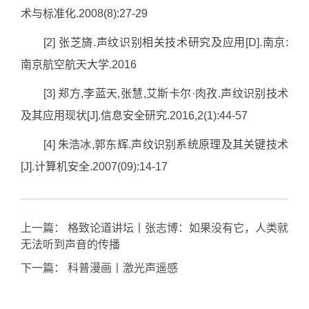
术与标准化
.2008(8):27-29
[2] 张芝旖
.
声纹识别相关技术研究及应用
[D].
南京
:
南京航空航天大学
.2016
[3] 郑方
,
李蓝天
,
张慧
,
艾斯卡尔
·
肉孜
.
声纹识别技术
及其应用现状
[J].
信息安全研究
.2016,2(1):44-57
[4] 朱浩冰
,
郭东辉
.
声纹识别系统原理及其关键技术
[J].
计算机安全
.2007(09):14-17
上一篇：
格致论道讲坛丨张志博：如果没有它，人类就
无法听到声音的传播
下一篇：
科普漫画丨激光声遥感