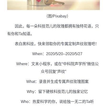
（图
/Pixabay
）
因此，每一朵科技范儿的玫瑰都拥有独特花语，只
有你和
Ta
知道。
表白黑科技，快来领取你的专属定制声纹玫瑰吧！
When
：
2020/5/20--2020/5/27
Where
：文末小程序，或在“中科院声学所”微信公
众号回复“声纹”
What
：录音并生成专属声纹玫瑰图案
Why
：留下硬核科技范儿的独家记忆
Who
：热爱科学的你，说给独一无二的
Ta
听