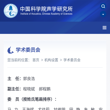
学术委员会
您当前的位置：
首页
机构设置
学术委员会
主
任：
郭良浩
副主任：
程晓斌 郝程鹏
委 员（按姓氏笔画排序）：
马 力 王海斌 尤佳莉 甘维明 田 静 朱 敏 安