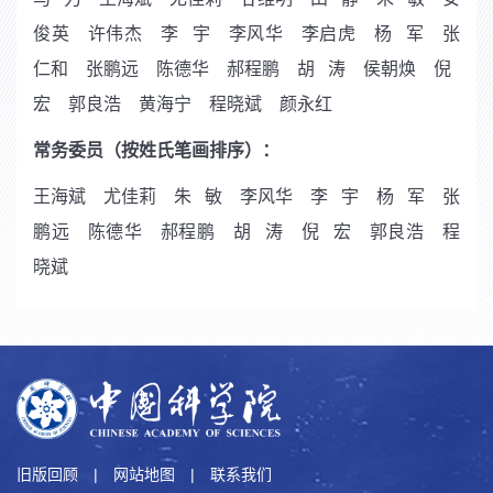
俊英 许伟杰 李 宇 李风华 李启虎 杨 军 张
仁和 张鹏远 陈德华 郝程鹏 胡 涛 侯朝焕
倪
宏
郭良浩 黄海宁 程晓斌 颜永红
常务委员（按姓氏笔画排序）：
王海斌 尤佳莉 朱 敏 李风华 李 宇 杨 军 张
鹏远 陈德华 郝程鹏 胡 涛 倪 宏 郭良浩 程
晓斌
旧版回顾
|
网站地图
|
联系我们