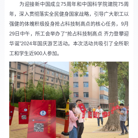
为迎接新中国成立
75
周年和中国科学院建院
75
周
年，深入贯彻落实全民健身国家战略，引导广大职工以
强健的体魄积极投身抢占科技制高点的核心任务，
9
月
29
日中午，所工会举办了“抢占科技制高点 齐力登攀迎
华诞”
2024
年国庆游艺活动。本次活动共吸引了全所职
工和学生近
900
人参加。