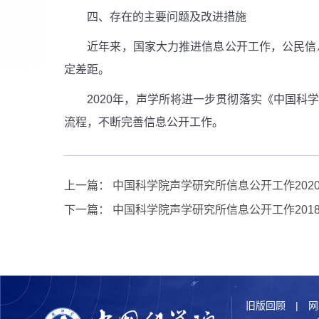
四、存在的主要问题及改进措施
近年来，国家大力推进信息公开工作，公民信
定差距。
2020
年，声学所将进一步贯彻落实《中国科
流程，不断完善信息公开工作。
上一篇：
中国科学院声学研究所信息公开工作202
下一篇：
中国科学院声学研究所信息公开工作201
旧版回顾
|
网