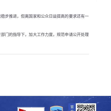
续稳步推进，但离国家和公众日益提高的要求还有一
管部门的指导下，加大工作力度，规范申请公开处理
官