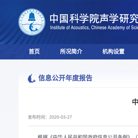
首页
所况简介
机构设置
信息公开年度报告
发布时间：2020-03-27
根据《中华人民共和国政府信息公开条例》（以