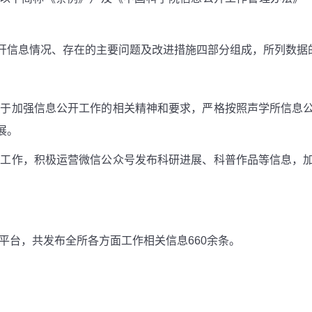
信息情况、存在的主要问题及改进措施四部分组成，所列数据
关于加强信息公开工作的相关精神和要求，严格按照声学所信息
展。
定工作，积极运营微信公众号发布科研进展、科普作品等信息，
平台，共发布全所各方面工作相关信息
660
余条。