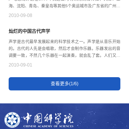
海、沈阳、青岛、秦皇岛等其他5个奥运城市及广东省的广州、
深圳，都将在奥运会期间开播免费的高清地面数字电视节目。
2010-09-08
高清数字电视节目...
灿烂的中国古代声学
声学是古代最早发展起来的科学技术之一。声学是从音乐开始
的。古代的人先是会唱歌，然后才会制作乐器。乐器发出的音
调要一致，不然几个乐器在一起演奏，就会乱了套。人们又发
现，高音和低音之间要有一定得关系，听起来才协调好听，这
2010-09-01
样就出现了乐律。要把...
查看更多(1/6)