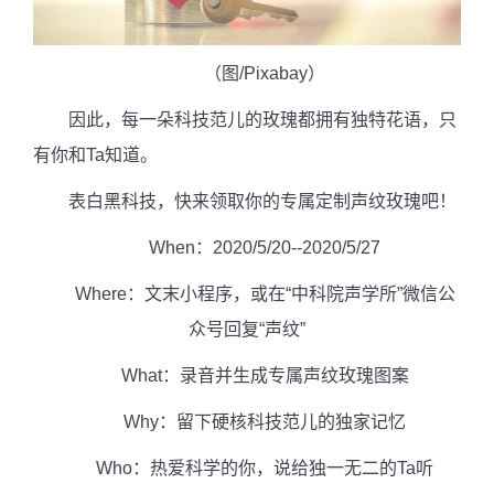
（图
/Pixabay
）
因此，每一朵科技范儿的玫瑰都拥有独特花语，只
有你和
Ta
知道。
表白黑科技，快来领取你的专属定制声纹玫瑰吧！
When
：
2020/5/20--2020/5/27
Where
：文末小程序，或在“中科院声学所”微信公
众号回复“声纹”
What
：录音并生成专属声纹玫瑰图案
Why
：留下硬核科技范儿的独家记忆
Who
：热爱科学的你，说给独一无二的
Ta
听