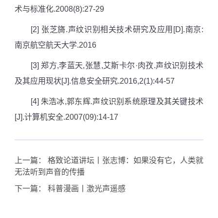
术与标准化
.2008(8):27-29
[2] 张芝旖
.
声纹识别相关技术研究及应用
[D].
南京
:
南京航空航天大学
.2016
[3] 郑方
,
李蓝天
,
张慧
,
艾斯卡尔
·
肉孜
.
声纹识别技术
及其应用现状
[J].
信息安全研究
.2016,2(1):44-57
[4] 朱浩冰
,
郭东辉
.
声纹识别系统原理及其关键技术
[J].
计算机安全
.2007(09):14-17
上一篇：
格致论道讲坛丨张志博：如果没有它，人类就
无法听到声音的传播
下一篇：
科普漫画丨激光声遥感