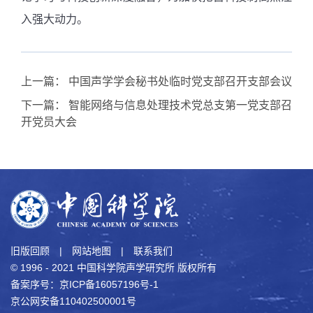
入强大动力。
上一篇：
中国声学学会秘书处临时党支部召开支部会议
下一篇：
智能网络与信息处理技术党总支第一党支部召
开党员大会
旧版回顾
|
网站地图
|
联系我们
© 1996 - 2021 中国科学院声学研究所 版权所有
备案序号：京ICP备16057196号-1
京公网安备110402500001号