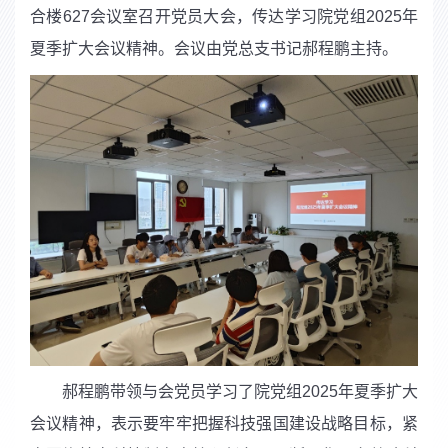
合
楼
627
会议室召开党员大会，传达学习院党组
2025
年
夏季扩大会议精神。会议由
党
总支书记郝程鹏主持。
郝程鹏带领
与
会党员学习了院党组
2025
年夏季扩大
会议精神，
表示
要牢牢把握科技强国建设战略目标，紧