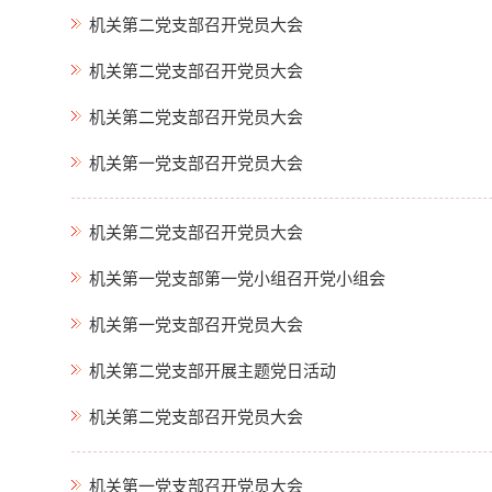
机关第二党支部召开党员大会
机关第二党支部召开党员大会
机关第二党支部召开党员大会
机关第一党支部召开党员大会
机关第二党支部召开党员大会
机关第一党支部第一党小组召开党小组会
机关第一党支部召开党员大会
机关第二党支部开展主题党日活动
机关第二党支部召开党员大会
机关第一党支部召开党员大会