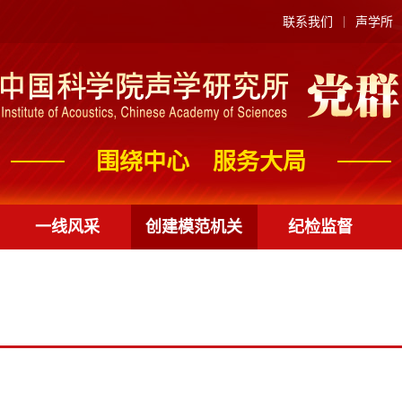
联系我们
声学所
围绕中心 服务大局
一线风采
创建模范机关
纪检监督