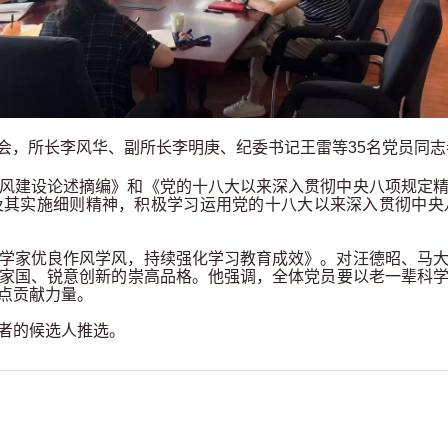
会，所长李风华、副所长李明庚、纪委书记王雷等
35
名党员同志
风建设论述摘编》和《党的十八大以来深入贯彻中央八项规定
及其实施细则精神，积极学习运用党的十八大以来深入贯彻中央
学家优良作风学风，持续强化学习教育成效》。对汪德昭、马
家国、锐意创新的崇高品格。他强调，全体党员要以老一辈科
点贡献力量。
者的候选人推选。