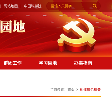
网站地图
中国科学院
群团工作
学习园地
办事指南
当前位置：
首页
创建模范机关