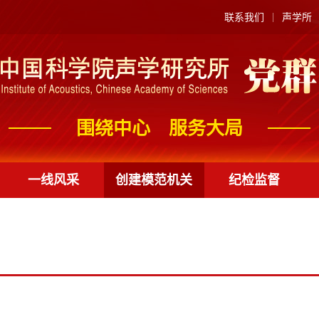
联系我们
声学所
围绕中心 服务大局
一线风采
创建模范机关
纪检监督