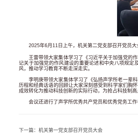
2025
年
6
月
11
日上午，机关第二党支部召开党员大
王雷带领大家集体学习了《习近平关于加强党的作
记关于加强党的作风建设的重要论述和中央八项规定
风，推动学习教育不断走深走实。
李明庚带领大家集体学习了《弘扬声学所老一辈科
历程和经典话语的回顾让大家深刻感受到科学家们胸怀
成效转化为推动科技创新的实际行动，为抢占科技制高
会议还进行了声学所优秀共产党员和优秀党务工作
下一篇：
机关第一党支部召开党员大会