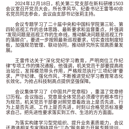
2024
年
12
月
18
日，机关第二党支部在新科研楼
1503
会议室召开党员大会，所长李风华、纪委书记王雷等
40
余
名党员同志参会，会议由支部书记张莉主持。
会议专题学习了二十届中央和中国科学院第三轮、第
四轮巡视工作的总体思路、最新要求和监督重点，并强调
“发现问题是巡视工作的生命线，推动解决问题是巡视工作
的落脚点”，要进一步按照最新巡视要求，切实查找制度短
板，加强规范管理、联动协同，推动研究所实现高质量发
展。
王雷传达关于“深化党纪学习教育，严明岗位工作纪
律”专项工作的情况通报，他强调，机关党员干部要提高政
治站位，发挥模范带头作用，严格规范执行“三项纪律”要
求，严守纪律、强化作风，不断推进党纪学习教育常态化
长效化，为抢占科技制高点提供坚强保障。
会议集体学习了《中国共产党章程》，重温了党章修
订历程。会议指出，党章是全体党员必须遵守的根本性行
为规范，机关党员干部要对照党章看政治上是否先进、行
为上是否先进、工作上是否先进，时刻以合格党员标准要
求自己，把先进性要求落实到工作、生活的方方面面。
为落实构建学习型党组织、提升业务素质能力，会议
还邀请相关专家围绕提升“三办”服务能力开展专题培训，