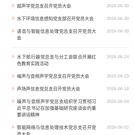
超声学党总支召开党员大会
2026-06-30
水下环境信息感知党支部召开党员大会
2026-06-30
语音与智能信息处理党总支召开党员大
2026-06-30
会
水下航行器党总支与分工会联合开展红
2026-06-24
色教育实践活动
噪声与音频声学党总支召开党员大会
2026-06-23
声场声信息党总支召开党员大会
2026-06-18
噪声与音频声学党总支组织学习贯彻习
2026-06-04
近平总书记在加强基础研究座谈会的重
要讲话精神
智能网络与信息处理技术党总支召开党
2026-06-02
员大会