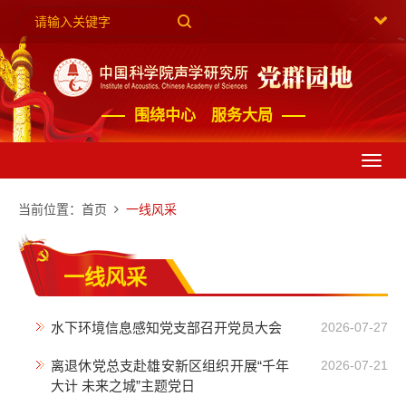
围绕中心 服务大局
Toggl
navig
当前位置：
首页
一线风采
一线风采
水下环境信息感知党支部召开党员大会
2026-07-27
离退休党总支赴雄安新区组织开展“千年
2026-07-21
大计 未来之城”主题党日