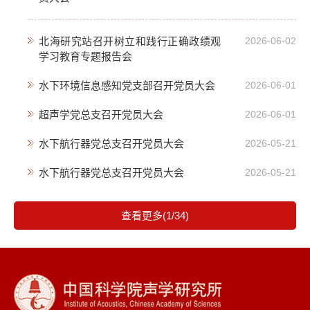
北海研究站召开树立和践行正确政绩观
2026-06-02
学习教育专题报告会
水下环境信息感知党支部召开党员大会
2026-06-01
超声学党总支召开党员大会
2026-06-01
水下航行器党总支召开党员大会
2026-05-21
水下航行器党总支召开党员大会
2026-05-21
查看更多(1/34)