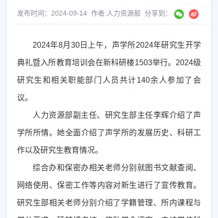
发布时间：2024-09-14
作者:人力资源部
分享到：
2024
年
8
月
30
日上午，声学所
2024
年研究生开学
典礼暨入所教育培训会在新科研楼
1503
举行。
2024
级
研究生和相关职能部门人员共计
140
余人参加了会
议。
人力资源部副主任、研究生部主任李辉介绍了声
学所所情。她全面介绍了声学所的发展历史、科研工
作以及研究生教育情况。
综合办和保密办相关老师
分别就图书文献查阅、
网络使用、
保密工作
等内容对新生进行了宣传教育。
研究生部
相关老师分别
介绍了学籍管理、所内课程与