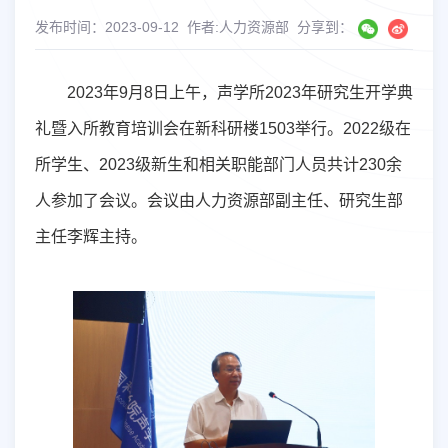
发布时间：2023-09-12
作者:人力资源部
分享到：
2023
年
9
月
8
日上午，声学所
2023
年研究生开学典
礼暨入所教育培训会在新科研楼
1503
举行。
2022
级在
所学生、
2023
级新生和相关职能部门人员共计
230
余
人参加了会议。会议由人力资源部副主任、研究生部
主任李辉主持。