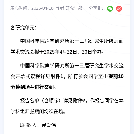
发布时间：2025-04-18
作者:研究生部
分享到：
各研究单元：
中国科学院声学研究所第十三届研究生所级层面
学术交流会拟于
2025
年
4
月
22
日、
23
日举办。
中国科学院声学研究所第十三届研究生学术交流
会开幕式议程详见
附件
1
，
所有参会同学至少
提前
10
分钟到场并进行签到。
报告名单（含顺序）详见
附件
2
，作报告同学在本
学科组汇报期间均须在场。
联 系 人：
崔爱伟