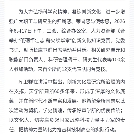
为大力弘扬科学家精神，凝练创新文化，进一步增
强广大职工与研究生的归属感、荣誉感与使命感，
2026
年
6
月
17
日下午，工会、综合办公室、人力资源部联合
举办“砥砺怀壮志 薪火续华章”创新文化知识竞赛。党委
书记、副所长库卫群出席活动并讲话。相关研究单元和
职能部门负责人、科研管理骨干、研究生代表等
100
余
人参加活动，来自全所的
12
支代表队同台竞技。
库卫群在讲话中指出，创新文化是研究所治理的内
在支撑，声学所建所
60
多年来，形成了深厚的文化底
蕴，并在新时代不断丰富和发展。他希望全所同志以此
次活动为契机，学史铸魂，传承好声学所的优良传统；
以文化人，切实肩负起国家战略科技力量主力军的责
任，把精神力量转化为抢占科技制高点的实际行动。