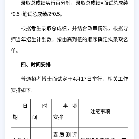
录取
总成绩实行百分制，
录取
总成绩
=
面试
总
成绩
*0.5+
笔试总成绩
/2*0.5
。
根据考生
录取
总成绩，并结合政审情况，根据
导
师
当年招生计划数，按由高到低的顺序确定拟录取名
单。
四、时间安排
普通招考博士面试定于
4
月
17
日举行，相关工作
安排如下：
日
时
事项
注意事项
期
间
安排
素质测评