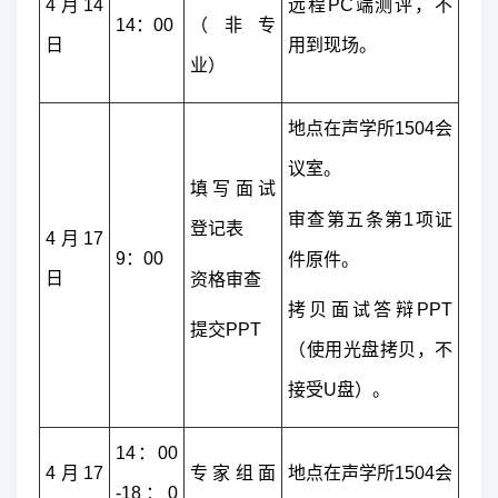
4
月
14
远程
PC
端测评，不
14
：
00
（非专
日
用到现场。
业）
地点在声学所
1504
会
议室。
填写面试
审查第五条第
1
项证
登记表
4
月
17
9
：
00
件原件。
日
资格审查
拷贝面试答辩
PPT
提交
PPT
（使用光盘拷贝，不
接受
U
盘）。
14
：
00
4
月
17
专家组面
地点在声学所
1504
会
-18
：
0