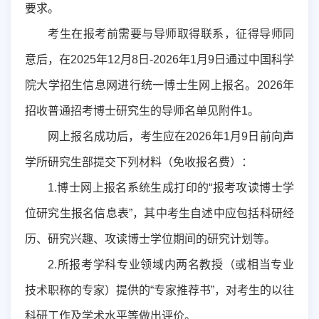
要求。
考生在报考前需要与导师取得联系
，
征得导师同
意后，在
202
5
年
12
月
8
日
-202
6
年
1
月
9
日
通过中国科学
院大学招生信息网进行统一博士生网上报名
。
2026
年
招收普通招考博士研究生的导师名单见附件
1
。
网上报名成功后，考生应在
202
6
年
1
月
9
日前向
声
学所研究生部
提交下列材料
（
免收报名费
）：
1
.
博士网上报名系统生成打印的“报考攻读博士学
位研究生报名信息表”，其中考生自述中应包括科研经
历、研究兴趣、攻读博士学位期间的研究计划等。
2
.
所报考学科专业领域内两名教授（或相当专业
技术职称的专家）提供的“专家推荐书”，对考生的以往
科研工作及学术水平等做出评价。