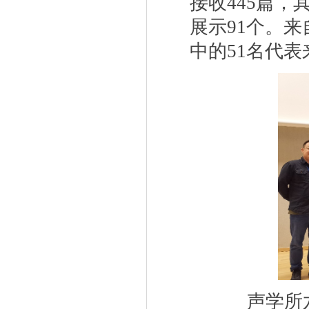
接收
445
篇，
展示
91
个。来
中的
51
名代表
声学所六