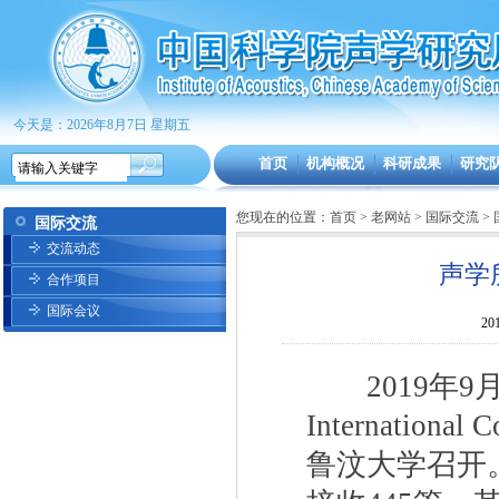
今天是：2026年8月7日 星期五
首页
机构概况
科研成果
研究
您现在的位置：
首页
>
老网站
>
国际交流
>
国际交流
交流动态
声学
合作项目
国际会议
20
2019年
9
International C
鲁汶大学召开