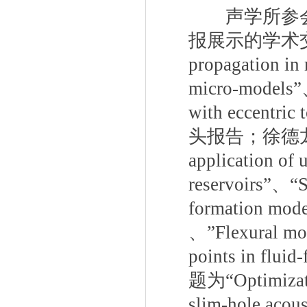
声学所参会
报展示的学术
propagation in 
micro-models”
with eccentric 
头报告；徐德
application of 
reservoirs”
、“
S
formation model
、”
Flexural mo
points in fluid-
题为“
Optimizat
slim-hole acous