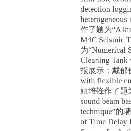
detection loggi
heterogeneous r
作了题为“
A ki
M4C Seismic T
为“
Numerical S
Cleaning Tank 
报展示；戴郁
with flexible e
姬培锋作了题
sound beam bas
technique”
的墙
of Time Delay 