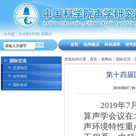
今天是：2026年8月8日 星期六
首页
机构概况
科研成果
研究
您现在的位置：
首页
>
老网站
>
国际交流
>
国际交流
交流动态
第十四届
合作项目
国际会议
2019/08/
2019
年
7
算声学会议在
声环境特性重