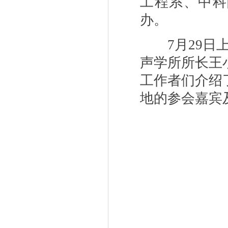
工程系、中科
办。
7
月
29
日
声学所所长王
工作者们介绍
地的参会嘉宾