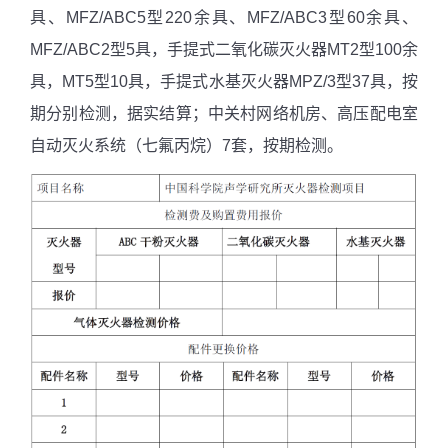
具、
MFZ/ABC5
型
220
余具、
MFZ/ABC3
型
60
余具、
MFZ/ABC2
型
5
具，手提式二氧化碳灭火器
MT2
型
100
余
具，
MT5
型
10
具，手提式水基灭火器
MPZ/3
型
37
具，按
期分别检测，据实结算；中关村网络机房、高压配电室
自动灭火系统（七氟丙烷）
7
套，按期检测。