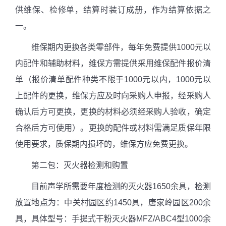
供维保、检修单，结算时装订成册，作为结算依据之
一。
维保期内更换各类零部件，每年免费提供
1000
元以
内配件和辅助材料，维保方需提供采用维保配件报价清
单（报价清单配件种类不限于
1000
元以内，
1000
元以
上配件的更换，维保方应及时向采购人申报，经采购人
确认后方可更换，更换的材料必须经采购人验收，确定
合格后方可使用）。更换的配件或材料需满足质保年限
使用要求，质保期内损坏的，维保方应免费更换。
第二包：灭火器检测和购置
目前声学所需要年度检测的灭火器
1650
余具，检测
放置地点为：中关村园区约
1450
具，唐家岭园区
200
余
具，具体型号：手提式干粉灭火器
MFZ/ABC4
型
1000
余