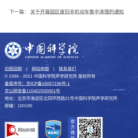
下一篇：
关于开展园区废旧非机动车集中清理的通知
旧版回顾
|
网站地图
|
联系我们
© 1996 - 2021 中国科学院声学研究所 版权所有
备案序号：京ICP备16057196号-1
京公网安备110402500001号
地址：北京市海淀区北四环西路21号中国科学院声学研究所
邮编：100190
官
方
微