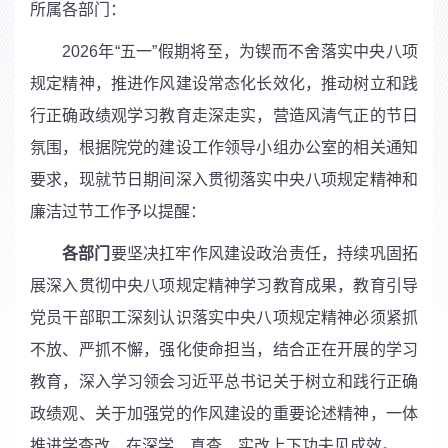
所属各部门：
2026
年
“五一”假期
将至，为锲而不舍落实中央八项
规定精神，推进作风建设常态化长效化，推动树立和践
行正确政绩观学习教育走深走实，营造风清气正的节日
氛围，根据院党的建设工作领导小组办公室的相关通知
要求，现就节日期间深入贯彻落实中央八项规定精神和
廉洁过节工作予以提醒：
各部门
要坚决扛牢作风建设政治责任，持续巩固拓
展深入贯彻中央八项规定精神学习教育成果，教育引导
党员干部职工深刻认识落实中央八项规定精神必须紧抓
不放、严抓不懈，
强化使命担当，结合正在开展的学习
教育，深入学习领会习近平总书记关于树立和践行正确
政绩观、关于加强党的作风建设的重要论述精神，一体
推进学查改，在深学、真查、实改上下功夫见成效
。