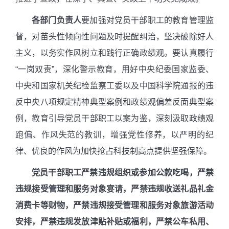
各部门负责人
要加强对党员干部职工的教育管理监
督，对苗头性倾向性问题及时提醒纠治，坚决破除好人
主义，以务实作风树立和践行正确政绩观。要认真履行
“一岗双责”，深化警示教育，用好中央纪委国家监委、
中央和国家机关纪检监察工委以及
中国科学院
通报的违
反中央八项规定精神典型案例和政绩观偏差反面典型案
例，教育引导党员干部职工以案为鉴，深刻汲取政绩观
跑偏、作风失范的教训，增强党性修养，以严明的纪
律、优良的作风为加快抢占科技制高点提供坚强保障。
党员干部职工
严禁违规组织或参加公款吃喝，严禁
违规接受管理和服务对象宴请，严禁违规收送礼品礼金
消费卡等财物，严禁违规接受管理和服务对象旅游活动
安排，严禁违规发放津贴补贴或福利，严禁公车私用、