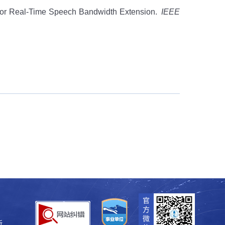
rk for Real-Time Speech Bandwidth Extension.
IEEE
官
方
微
所