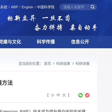
A系统
ARP
English
中国科学院
党建与文化
科学传播
信息公开
您当前的位置：
首页
科研成果
科研进展
展方法
【
小
中
大
】
ension, BWE）技术成为提升用户体验的关键。