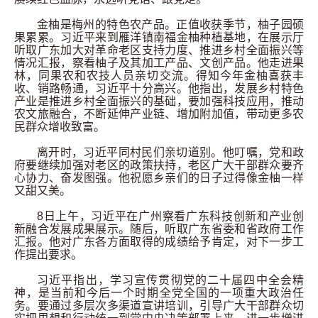
金柚是梅州的特色农产品。正值收获季节，柚子园硕
果累累。习近平来到雁洋镇南福金柚种植基地，在展示厅
听取广东加大对革命老区支持力度、推进乡村全面振兴等
情况汇报，察看柚子及其加工产品、文创产品。他走进果
林，同果农和农技人员亲切交流。得知今年金柚喜获丰
收、销路畅通，习近平十分高兴。他指出，发展乡村特色
产业是推进乡村全面振兴的基础，要加强科技应用，推动
农文旅融合，不断延伸产业链、增加附加值，带动更多农
民群众增收致富。
离开时，习近平同村民们亲切道别。他叮嘱，党和政
府要继续加强对老区的政策扶持，老区广大干部群众要齐
心协力、奋发图强。他祝愿乡亲们的日子过得像金柚一样
又甜又美。
8
日上午，习近平在广州察看广东科技创新和产业创
新融合发展成果展示。随后，听取广东省委和省政府工作
汇报。他对广东各方面取得的成绩给予肯定，对下一步工
作提出要求。
习近平指出，学习宣传贯彻党的二十届四中全会精
神，是当前和今后一个时期全党全国的一项重大政治任
务。要通过多层次多渠道宣讲培训，引导广大干部群众切