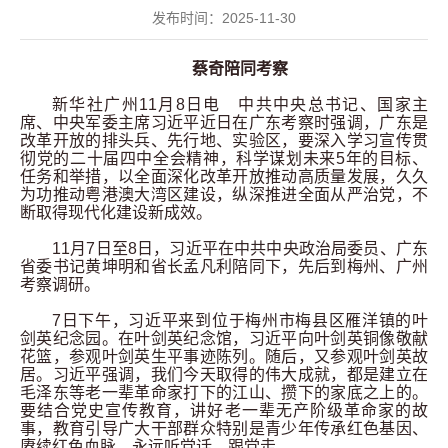
发布时间：2025-11-30
蔡奇陪同考察
新华社广州11
月
8
日电 中共中央总书记、国家主
席、中央军委主席习近平近日在广东考察时强调，广东是
改革开放的排头兵、先行地、实验区，要深入学习宣传贯
彻党的二十届四中全会精神，科学谋划未来
5
年的目标、
任务和举措，以全面深化改革开放推动高质量发展，久久
为功推动粤港澳大湾区建设，纵深推进全面从严治党，不
断取得现代化建设新成效。
11
月
7
日至
8
日，习近平在中共中央政治局委员、广东
省委书记黄坤明和省长孟凡利陪同下，先后到梅州、广州
考察调研。
7
日下午，习近平来到位于梅州市梅县区雁洋镇的叶
剑英纪念园。在叶剑英纪念馆，习近平向叶剑英铜像敬献
花篮，参观叶剑英生平事迹陈列。随后，又参观叶剑英故
居。习近平强调，我们今天取得的伟大成就，都是建立在
毛泽东等老一辈革命家打下的江山、攒下的家底之上的。
要结合党史宣传教育，讲好老一辈无产阶级革命家的故
事，教育引导广大干部群众特别是青少年传承红色基因、
赓续红色血脉，永远听党话、跟党走。