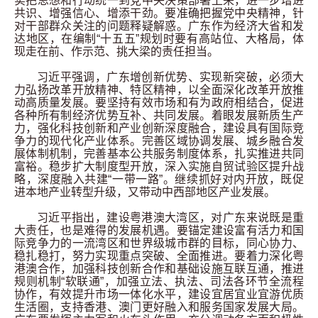
实把思想和行动统一到党中央决策部署上来，进一步增进
共识、增强信心、增添干劲。要准确把握党中央精神，针
对干部群众关注的问题释疑解惑。广东作为经济大省和发
达地区，在编制“十五五”规划时要有高站位、大格局，体
现走在前、作示范、挑大梁的责任担当。
习近平强调，广东增创新优势、实现新突破，必须大
力弘扬改革开放精神、特区精神，以全面深化改革开放推
动高质量发展。要坚持有效市场和有为政府相结合，促进
各种所有制经济优势互补、共同发展。着眼发展新质生产
力，强化科技创新和产业创新深度融合，建设具有国际竞
争力的现代化产业体系。完善区域协调发展、城乡融合发
展体制机制，完善基本公共服务制度体系，扎实推进共同
富裕。稳步扩大制度型开放，深入实施自贸试验区提升战
略，深度融入共建“一带一路”。继续抓好对内开放，既促
进本地产业转型升级，又带动中西部地区产业发展。
习近平指出，建设粤港澳大湾区，对广东来说既是重
大责任，也是难得的发展机遇。要锚定建设富有活力和国
际竞争力的一流湾区和世界级城市群的目标，同心协力、
稳扎稳打，努力实现重点突破、全面推进。要着力深化粤
港澳合作，加强科技创新合作和基础设施互联互通，推进
规则机制“软联通”，加强立法、执法、司法各环节全流程
协作，有效提升市场一体化水平，建设宜居宜业宜游优质
生活圈，支持香港、澳门更好融入和服务国家发展大局。