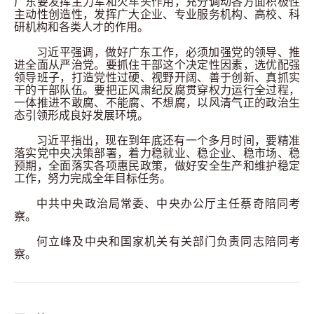
广东要发挥主力军和火车头作用，充分调动各方面积极性
主动性创造性，发挥广大企业、专业服务机构、高校、科
研机构和各类人才的作用。
习近平强调，做好广东工作，必须加强党的领导、推
进全面从严治党。要抓住干部这个决定性因素，选优配强
领导班子，打造党性过硬、视野开阔、善于创新、真抓实
干的干部队伍。要把正风肃纪反腐贯穿权力运行全过程，
一体推进不敢腐、不能腐、不想腐，以风清气正的政治生
态引领形成良好发展环境。
习近平指出，现在到年底还有一个多月时间，要精准
落实党中央决策部署，着力稳就业、稳企业、稳市场、稳
预期，全面落实各项惠民政策，做好安全生产和维护稳定
工作，努力完成全年目标任务。
中共中央政治局常委、中央办公厅主任蔡奇陪同考
察。
何立峰及中央和国家机关有关部门负责同志陪同考
察。