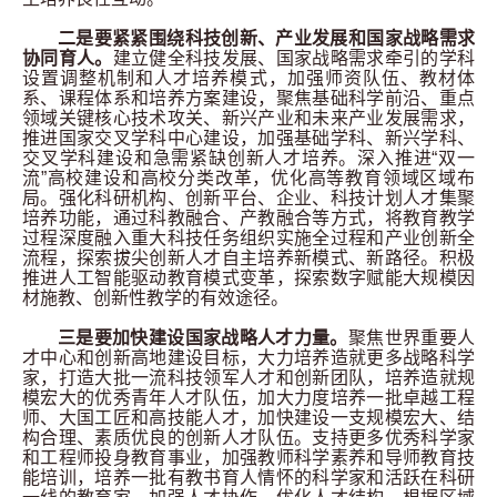
二是要紧紧围绕科技创新、产业发展和国家战略需求
协同育人。
建立健全科技发展、国家战略需求牵引的学科
设置调整机制和人才培养模式，加强师资队伍、教材体
系、课程体系和培养方案建设，聚焦基础科学前沿、重点
领域关键核心技术攻关、新兴产业和未来产业发展需求，
推进国家交叉学科中心建设，加强基础学科、新兴学科、
交叉学科建设和急需紧缺创新人才培养。深入推进“双一
流”高校建设和高校分类改革，优化高等教育领域区域布
局。强化科研机构、创新平台、企业、科技计划人才集聚
培养功能，通过科教融合、产教融合等方式，将教育教学
过程深度融入重大科技任务组织实施全过程和产业创新全
流程，探索拔尖创新人才自主培养新模式、新路径。积极
推进人工智能驱动教育模式变革，探索数字赋能大规模因
材施教、创新性教学的有效途径。
三是要加快建设国家战略人才力量。
聚焦世界重要人
才中心和创新高地建设目标，大力培养造就更多战略科学
家，打造大批一流科技领军人才和创新团队，培养造就规
模宏大的优秀青年人才队伍，加大力度培养一批卓越工程
师、大国工匠和高技能人才，加快建设一支规模宏大、结
构合理、素质优良的创新人才队伍。支持更多优秀科学家
和工程师投身教育事业，加强教师科学素养和导师教育技
能培训，培养一批有教书育人情怀的科学家和活跃在科研