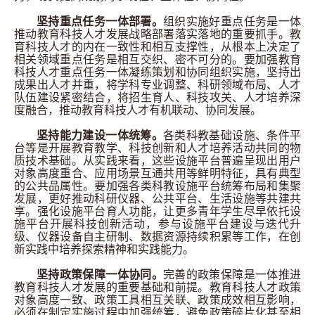
坚持重点任务一体部署。
组织实施好重点任务是一体
推动教育科技人才发展战略部署落实落地的重要抓手。教
育科技人才的内在一致性和相互支撑性，从根本上决定了
相关领域重点任务是相互交织、密不可分的。要加强教育
科技人才重点任务一体凝练策划和协同组织实施，坚持出
成果出人才并重，将学科专业调整、科研领域布局、人才
队伍建设紧密结合，将招生育人、科技攻关、人才培养深
度融合，推动教育科技人才有机联动、协同发展。
坚持能力建设一体统筹。
各类科教基础设施、条件平
台等是开展教育教学、科技创新和人才培养活动共同的物
质技术基础。从实践来看，这些设施平台普遍呈现出用户
对象高度重合、应用场景互通共用等鲜明特征，具有典型
的公共品属性。要加强各类科教设施平台统筹布局和集聚
发展，更好推动科研仪器、公共平台、生活设施等共建共
享。强化设施平台育人功能，让更多青年学生尽早依托设
施平台开展科技创新活动，参与设施平台建设与迭代升
级、仪器设备自主研制、数据资源持续积累等工作，在创
新实践中培养探索精神和实践能力。
坚持政策保障一体协同。
完善的政策保障是一体推进
教育科技人才发展的重要基础和前提。教育科技人才政策
对象高度一致、政策工具相互关联、政策成效相互影响，
必须在制定实施过程中加强统筹，避免政策碎片化甚至相