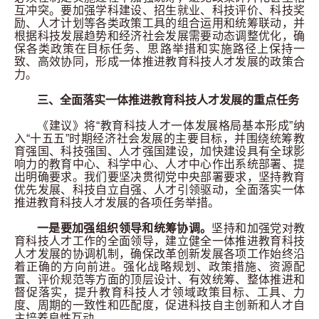
互冲突。要加强学科建设、招生就业、科技评价、科技奖
励、人才计划等各类政策工具的组合运用和统筹联动，并
根据科技发展趋势和经济社会发展需要动态调整优化，确
保各类政策在目标任务、思路举措和实施路径上保持一
致、高效协同，形成一体推进教育科技人才发展的政策合
力。
三、全面落实一体推进教育科技人才发展的重点任务
《建议》将“教育科技人才一体发展格局基本形成”纳
入“十五五”时期经济社会发展的主要目标，并围绕统筹教
育强国、科技强国、人才强国建设，加快建设具有全球影
响力的教育中心、科学中心、人才中心作出系统部署、提
出明确要求。我们要坚决贯彻党中央部署要求，坚持教育
优先发展、科技自立自强、人才引领驱动，全面落实一体
推进教育科技人才发展的各项任务举措。
一是要加强组织领导和统筹协调。
坚持和加强党对教
育科技人才工作的全面领导，建立健全一体推进教育科技
人才发展的协调机制，确保改革创新发展各项工作始终沿
着正确的方向前进。强化战略规划、政策措施、资源配
置、评价规范等方面的顶层设计、有效统筹、整体推进和
督促落实，提升教育科技人才领域政策目标、工具、力
度、周期的一致性和匹配度，促进科技自主创新和人才自
主培养良性互动。