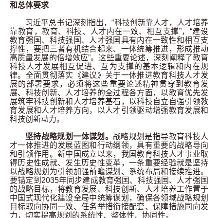
和总体要求
习近平总书记深刻指出，“科技创新靠人才，人才培养
靠教育，教育、科技、人才内在一致、相互支撑”，“建设
教育强国、科技强国、人才强国具有内在一致性和相互支
撑性，要把三者有机结合起来、一体统筹推进，形成推动
高质量发展的倍增效应”。这些重要论述，深刻阐释了教育
科技人才发展相互促进、互为支撑的基本逻辑和内在规
律。全面贯彻落实《建议》关于一体推进教育科技人才发
展的部署要求，必须将这些重要论述精神贯穿到教育发
展、科技创新、人才培养的全过程各方面，以教育优先发
展筑牢科技创新和人才培养基石，以科技自立自强引领教
育发展和人才培养方向，以人才引领驱动增强教育发展和
科技创新动力。
坚持战略规划一体谋划。
战略规划是指导教育科技人
才一体推进的发展蓝图和行动纲领，具有重要的战略导向
和引领作用。新中国成立以来，我国教育科技人才事业取
得历史性成就、发生历史性变革，一条重要经验就是坚持
以战略规划为引领加强前瞻谋划、系统布局和接续推进。
要锚定到
2035
年同步建成教育强国、科技强国、人才强国
的战略目标，将教育发展、科技创新、人才培养工作置于
中国式现代化建设全局中统筹谋划，确保各领域战略规划
目标取向协同一致、任务举措衔接配套、保障措施同向发
力，切实提高规划的系统性、整体性、协同性。