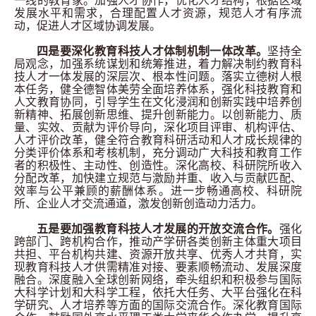
一线的教育家。加强人才协作，优化人才结构，根据区域
发展水平和需求，合理配置人才资源，规范人才有序流
动，促进人才区域协调发展。
四是要深化教育科技人才体制机制一体改革。
坚持全
局观念，加强系统谋划和统筹推进，着力解决制约教育科
技人才一体发展的深层次、根本性问题。落实立德树人根
本任务，健全德智体美劳全面培养体系，强化科技教育和
人文教育协同，引导学生在文化浸润和创新实践中培养创
新精神、拓展创新思维、提升创新能力。以创新能力、质
量、实效、贡献为评价导向，深化项目评审、机构评估、
人才评价改革，健全符合教育科研活动和人才成长规律的
分类评价体系和考核机制，充分调动广大科技和教育工作
者的积极性、主动性、创造性。深化高校、科研院所收入
分配改革，加快建立规范与激励并重、收入与贡献匹配、
效率与公平兼顾的薪酬体系。进一步畅通高校、科研院
所、企业人才交流通道，激发创新创造动力活力。
五是要加强教育科技人才发展的开放交流合作。
强化
跨部门、跨机构合作，推动产学研各类创新主体重大项目
共担、平台机构共建、资源开放共享、优秀人才共育，实
现教育科技人才供需精准对接、要素顺畅流动、发展深度
融合。深度融入全球创新网络，牵头组织和积极参与国际
大科学计划和大科学工程，依托大任务、大平台强化在科
学研究、人才培养等方面的国际交流合作。深化教育国际