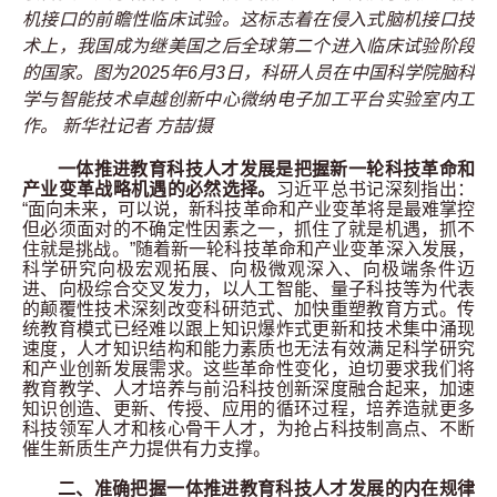
机接口的前瞻性临床试验。这标志着在侵入式脑机接口技
术上，我国成为继美国之后全球第二个进入临床试验阶段
的国家。图为
2025
年
6
月
3
日，科研人员在中国科学院脑科
学与智能技术卓越创新中心微纳电子加工平台实验室内工
作。 新华社记者 方喆
/
摄
一体推进教育科技人才发展是把握新一轮科技革命和
产业变革战略机遇的必然选择。
习近平总书记深刻指出：
“面向未来，可以说，新科技革命和产业变革将是最难掌控
但必须面对的不确定性因素之一，抓住了就是机遇，抓不
住就是挑战。”随着新一轮科技革命和产业变革深入发展，
科学研究向极宏观拓展、向极微观深入、向极端条件迈
进、向极综合交叉发力，以人工智能、量子科技等为代表
的颠覆性技术深刻改变科研范式、加快重塑教育方式。传
统教育模式已经难以跟上知识爆炸式更新和技术集中涌现
速度，人才知识结构和能力素质也无法有效满足科学研究
和产业创新发展需求。这些革命性变化，迫切要求我们将
教育教学、人才培养与前沿科技创新深度融合起来，加速
知识创造、更新、传授、应用的循环过程，培养造就更多
科技领军人才和核心骨干人才，为抢占科技制高点、不断
催生新质生产力提供有力支撑。
二、准确把握一体推进教育科技人才发展的内在规律