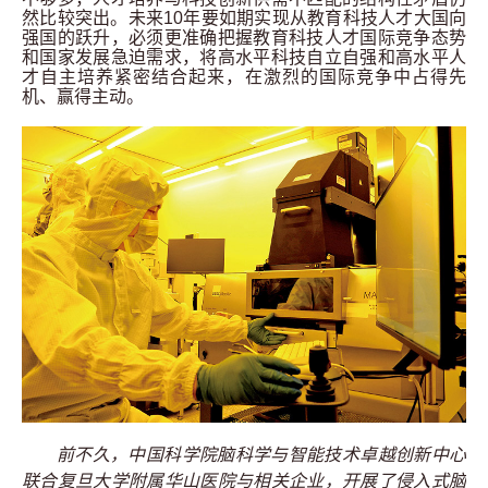
然比较突出。未来
10
年要如期实现从教育科技人才大国向
强国的跃升，必须更准确把握教育科技人才国际竞争态势
和国家发展急迫需求，将高水平科技自立自强和高水平人
才自主培养紧密结合起来，在激烈的国际竞争中占得先
机、赢得主动。
前不久，中国科学院脑科学与智能技术卓越创新中心
联合复旦大学附属华山医院与相关企业，开展了侵入式脑