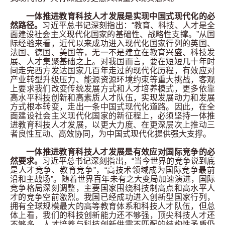
一体推进教育科技人才发展是实现中国式现代化的必
然路径。
习近平总书记深刻指出：“教育、科技、人才是全
面建设社会主义现代化国家的基础性、战略性支撑。”从国
际经验来看，近代以来成功进入现代化国家行列的英国、
法国、德国、美国等，无一不是建立在教育兴盛、科技发
展、人才集聚基础之上。对我国而言，要在短短几十年时
间走完西方发达国家几百年走过的现代化历程，有效应对
产业转型升级压力、能源资源环境约束等重大挑战，客观
上要求我们改变传统发展方式和人才培养模式，更多依靠
高水平科技创新和高素质人才队伍，实现发展动力和发展
方式根本转变，走出一条中国式现代化道路。因此，在全
面建设社会主义现代化国家的新征程上，必须坚持一体推
进教育科技人才发展，以更大力度、在更深层次上推动三
者良性互动、高效协同，为中国式现代化提供强大支撑。
一体推进教育科技人才发展是有效应对国际竞争的必
然要求。
习近平总书记深刻指出，“当今世界的竞争说到底
是人才竞争、教育竞争”，“高技术领域成为国际竞争最前
沿和主战场”。随着世界百年未有之大变局加速演进，国际
竞争格局深刻调整，主要国家围绕科技制高点和高水平人
才的竞争空前激烈。我国已经成功进入创新型国家行列，
拥有全球规模最大的高等教育体系和科技人才队伍，但总
体上看，我们的科技创新能力还不够强，顶尖科技人才还
不够多，人才培养与科技创新供需不匹配的结构性矛盾仍