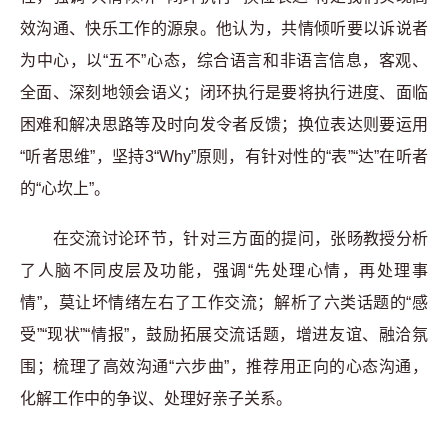
效沟通、快乐工作的源泉。他认为，共情倾听要以诉说者
为中心，以“五不”心态，综合语言和非语言信息，客观、
全面、深刻地领会语义；闭环执行是要将执行进度、面临
困难和解决思路等及时向发令者反馈；换位表达则要运用
“听者思维”，坚持
3“Why”
原则，有针对性的“表”“达”在听者
的“心坎上”。
在交流讨论环节，针对三方面的提问，张旸教授分析
了人脑不同皮层及功能，强调“先处理心情，再处理事
情”，莫让坏情绪左右了工作交流；解析了六类话题的“感
受”“现状”“情报”，鼓励拓展交流话题，增进友谊、融洽氛
围；梳理了高效沟通“六步曲”，推荐用正向的心态沟通，
化解工作中的争议、处理好亲子关系。