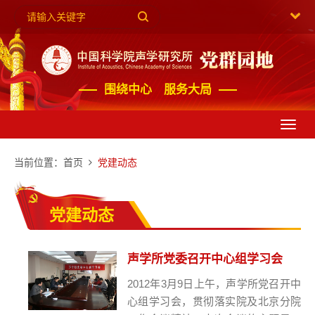
围绕中心 服务大局
Toggl
navig
当前位置：
首页
党建动态
党建动态
声学所党委召开中心组学习会
2012年3月9日上午，声学所党召开中
心组学习会，贯彻落实院及北京分院