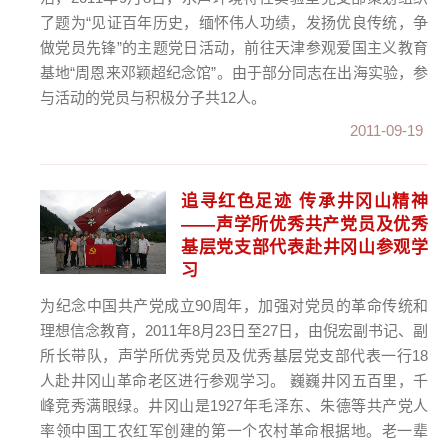
了题为“见证百年历史，缅怀伟人功绩，发扬优良传统，争
做党员先锋”的主题党日活动，前往天津参观爱国主义教育
基地“周恩来邓颖超纪念馆”。由于部分同志在出海实验，参
与活动的党员与积极分子共12人。
2011-09-19
追寻红色足迹 传承井冈山精神
——声学所优秀共产党员及优秀
基层党支部代表赴井冈山参观学
习
为纪念中国共产党成立90周年，加强对党员的革命传统和
理想信念教育，2011年8月23日至27日，由倪宏副书记、副
所长带队，声学所优秀党员及优秀基层党支部代表一行18
人赴井冈山革命老区进行参观学习。 巍巍井冈五百里，千
峰竞秀满眼绿。井冈山是1927年毛泽东、朱德等共产党人
率领中国工农红军创建的第一个农村革命根据地。老一辈