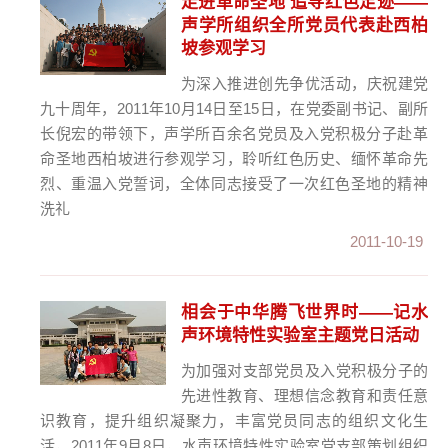
走进革命圣地 追寻红色足迹——
声学所组织全所党员代表赴西柏
坡参观学习
为深入推进创先争优活动，庆祝建党
九十周年，2011年10月14日至15日，在党委副书记、副所
长倪宏的带领下，声学所百余名党员及入党积极分子赴革
命圣地西柏坡进行参观学习，聆听红色历史、缅怀革命先
烈、重温入党誓词，全体同志接受了一次红色圣地的精神
洗礼
2011-10-19
相会于中华腾飞世界时——记水
声环境特性实验室主题党日活动
为加强对支部党员及入党积极分子的
先进性教育、理想信念教育和责任意
识教育，提升组织凝聚力，丰富党员同志的组织文化生
活，2011年9月8日，水声环境特性实验室党支部策划组织